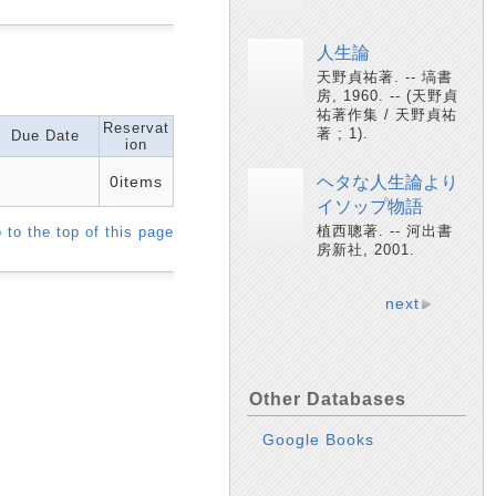
人生論
天野貞祐著. -- 塙書
房, 1960. -- (天野貞
祐著作集 / 天野貞祐
Reservat
著 ; 1).
Due Date
ion
0items
ヘタな人生論より
イソップ物語
植西聰著. -- 河出書
 to the top of this page
房新社, 2001.
next
Other Databases
Google Books