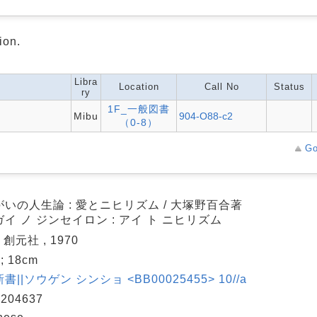
ion.
Libra
Location
Call No
Status
ry
1F_一般図書
Mibu
904-O88-c2
（0-8）
Go
いの人生論 : 愛とニヒリズム / 大塚野百合著
イ ノ ジンセイロン : アイ ト ニヒリズム
 創元社 , 1970
 ; 18cm
書||ソウゲン シンショ <BB00025455> 10//a
204637