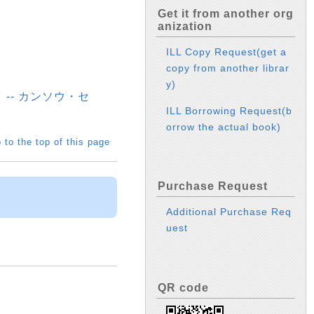
Get it from another org
anization
ILL Copy Request(get a
copy from another librar
y)
-- カンソウ・セ
ILL Borrowing Request(b
orrow the actual book)
 to the top of this page
Purchase Request
Additional Purchase Req
uest
QR code