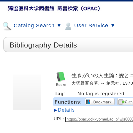
Catalog Search ▼
User Service ▼
Bibliography Details
生きがいの人生論 : 愛と
大塚野百合著. -- 創元社, 1970. 
Tag:
No tag is registered
Functions:
Details
URL: