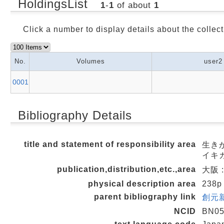
HoldingsList
1
-
1
of about
1
Click a number to display details about the collect
No.
Volumes
user2
0001
Bibliography Details
title and statement of responsibility area
生きが
イキガ
publication,distribution,etc.,area
大阪 :
physical description area
238p
parent bibliography link
創元新
NCID
BN05