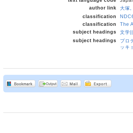
text language code
Japa
author link
大塚,
classification
NDC6
classification
The A
subject headings
文学|
subject headings
プロ
ッキ