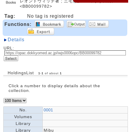
レオントヴィッチ著 ; 三宅彰訳. -- みすず書房, 1955.
<BB00099782>
Tag:
No tag is registered
Functions:
Details
URL:
HoldingsList
1
-
1
of about
1
Click a number to display details about the
collection.
No.
0001
Volumes
Library
Library
Mibu