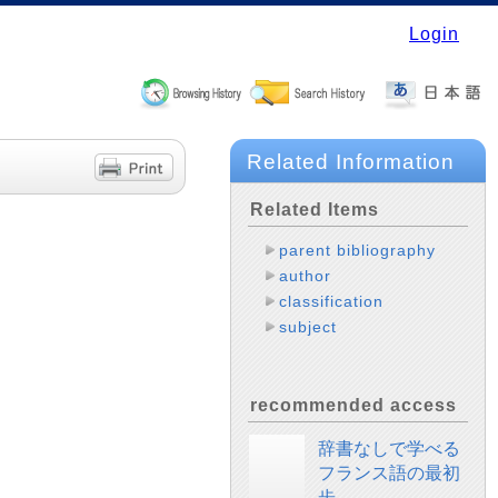
Login
Related Information
Related Items
parent bibliography
author
classification
subject
recommended access
辞書なしで学べる
フランス語の最初
歩