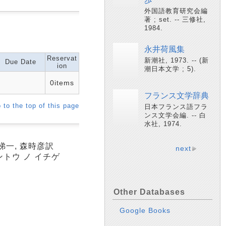
外国語教育研究会編
著 ; set. -- 三修社,
1984.
永井荷風集
Reservat
新潮社, 1973. -- (新
Due Date
ion
潮日本文学 ; 5).
0items
フランス文学辞典
 to the top of this page
日本フランス語フラ
ンス文学会編. -- 白
水社, 1974.
悌一, 森時彦訳
next
ントウ ノ イチゲ
Other Databases
Google Books