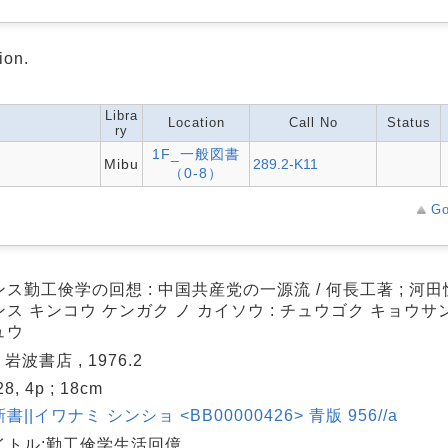
ion.
Libra
Location
Call No
Status
ry
1F_一般図書
Mibu
289.2-K11
（0-8）
Go
ス勤工倹学の回想 : 中国共産党の一源流 / 何長工著 ; 河田
ス キンコウ ケンガク ノ カイソウ : チュウゴク キョウサ
ュウ
 岩波書店 , 1976.2
228, 4p ; 18cm
書||イワナミ シンショ <BB00000426> 青版 956//a
イトル:勤工倹学生活回億