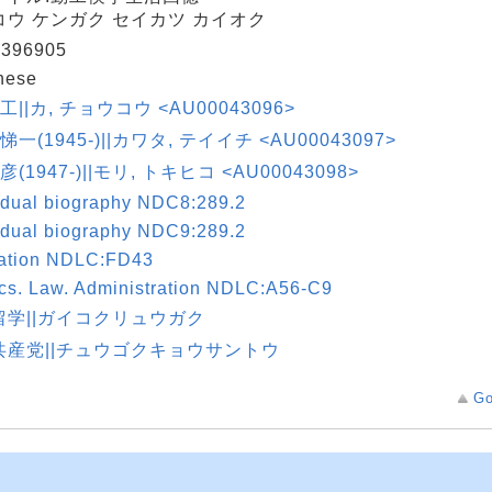
コウ ケンガク セイカツ カイオク
396905
nese
長工||カ, チョウコウ <AU00043096>
悌一(1945-)||カワタ, テイイチ <AU00043097>
彦(1947-)||モリ, トキヒコ <AU00043098>
idual biography NDC8:289.2
idual biography NDC9:289.2
ation NDLC:FD43
ics. Law. Administration NDLC:A56-C9
留学||ガイコクリュウガク
共産党||チュウゴクキョウサントウ
Go