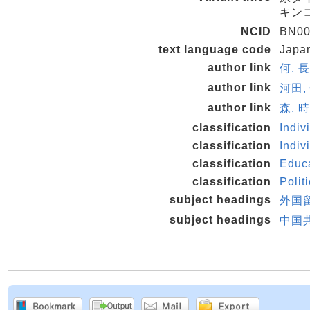
キン
NCID
BN00
text language code
Japa
author link
何, 
author link
河田, 
author link
森, 時
classification
Indiv
classification
Indiv
classification
Educ
classification
Polit
subject headings
外国
subject headings
中国