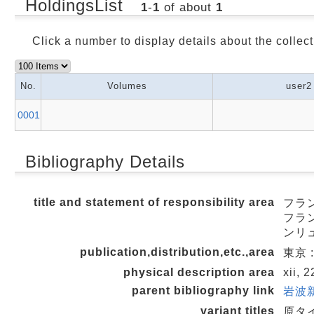
HoldingsList
1
-
1
of about
1
Click a number to display details about the collect
No.
Volumes
user2
0001
Bibliography Details
title and statement of responsibility area
フラン
フラン
ンリ
publication,distribution,etc.,area
東京 :
physical description area
xii, 
parent bibliography link
岩波新
variant titles
原タ