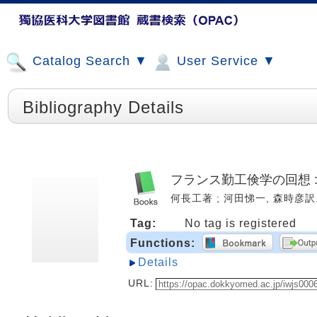
Catalog Search ▼
User Service ▼
Bibliography Details
フランス勤工倹学の回想 
何長工著 ; 河田悌一, 森時彦訳. --
Tag:
No tag is registered
Functions:
Details
URL: