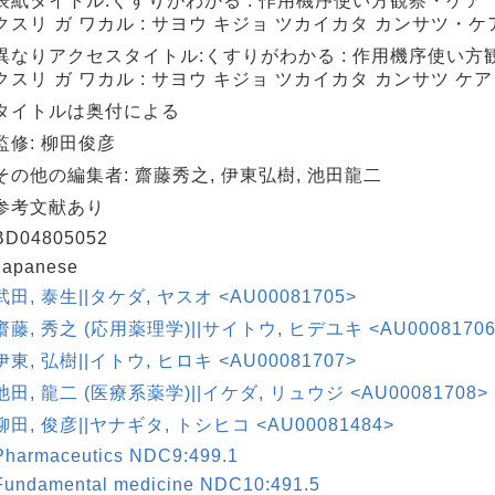
表紙タイトル:くすりがわかる : 作用機序使い方観察・ケア
クスリ ガ ワカル : サヨウ キジョ ツカイカタ カンサツ・ケ
異なりアクセスタイトル:くすりがわかる : 作用機序使い方
クスリ ガ ワカル : サヨウ キジョ ツカイカタ カンサツ ケア
タイトルは奥付による
監修: 柳田俊彦
その他の編集者: 齋藤秀之, 伊東弘樹, 池田龍二
参考文献あり
BD04805052
Japanese
武田, 泰生||タケダ, ヤスオ <AU00081705>
齋藤, 秀之 (応用薬理学)||サイトウ, ヒデユキ <AU00081706
伊東, 弘樹||イトウ, ヒロキ <AU00081707>
池田, 龍二 (医療系薬学)||イケダ, リュウジ <AU00081708>
柳田, 俊彦||ヤナギタ, トシヒコ <AU00081484>
Pharmaceutics NDC9:499.1
Fundamental medicine NDC10:491.5