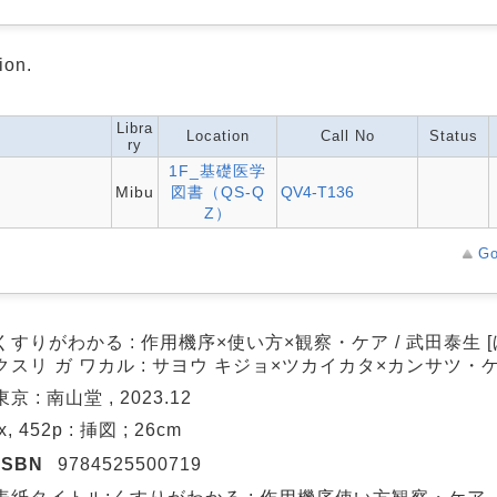
ion.
Libra
Location
Call No
Status
ry
1F_基礎医学
Mibu
図書（QS-Q
QV4-T136
Z）
Go
くすりがわかる : 作用機序×使い方×観察・ケア / 武田泰生 [
クスリ ガ ワカル : サヨウ キジョ×ツカイカタ×カンサツ・
東京 : 南山堂 , 2023.12
ix, 452p : 挿図 ; 26cm
ISBN
9784525500719