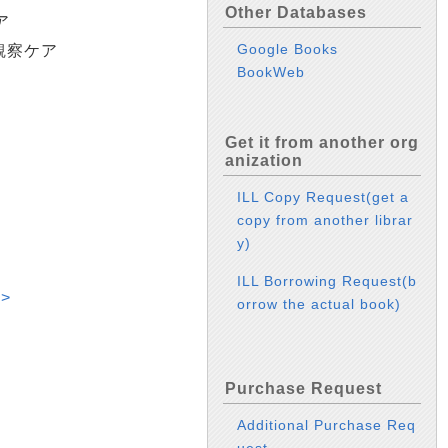
Other Databases
ア
Google Books
観察ケア
BookWeb
Get it from another org
anization
ILL Copy Request(get a
copy from another librar
y)
ILL Borrowing Request(b
>
orrow the actual book)
Purchase Request
Additional Purchase Req