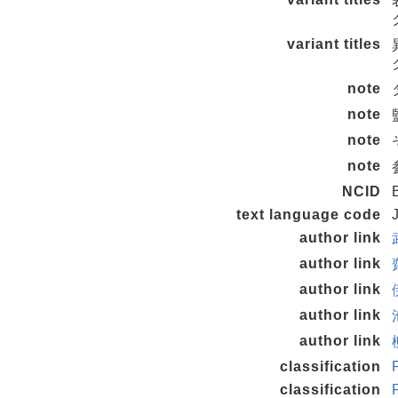
variant titles
note
note
note
note
NCID
text language code
author link
author link
author link
author link
author link
classification
classification