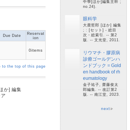
中學[ほか]編集主幹 ;
no.24).
眼科学
大鹿哲郎 [ほか] 編集
; : [セット] - 総目
Reservat
次・総索引. -- 第2
Due Date
ion
版. -- 文光堂, 2011.
0items
リウマチ・膠原病
診療ゴールデンハ
ンドブック = Gold
 to the top of this page
en handbook of rh
eumatology
金子祐子, 齋藤俊太
ほか] 編集
郎編集. -- 改訂第2
版. -- 南江堂, 2023.
ケア
next