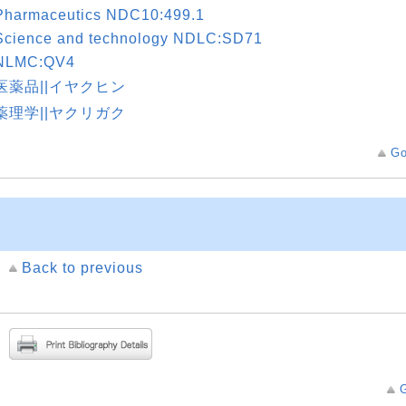
Pharmaceutics NDC10:499.1
Science and technology NDLC:SD71
NLMC:QV4
医薬品||イヤクヒン
薬理学||ヤクリガク
Go
Back to previous
G