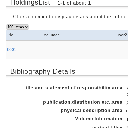
HoldingsList
1
-
1
of about
1
Click a number to display details about the collect
No.
Volumes
user2
0001
Bibliography Details
title and statement of responsibility area
publication,distribution,etc.,area
physical description area
Volume Information
variant titles