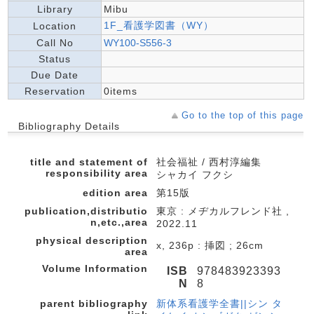
Library
Mibu
1F_看護学図書（WY）
Location
Call No
WY100-S556-3
Status
Due Date
Reservation
0items
Go to the top of this page
Bibliography Details
title and statement of
社会福祉 / 西村淳編集
responsibility area
シャカイ フクシ
edition area
第15版
publication,distributio
東京 : メヂカルフレンド社 ,
n,etc.,area
2022.11
physical description
x, 236p : 挿図 ; 26cm
area
Volume Information
ISB
978483923393
N
8
parent bibliography
新体系看護学全書||シン タ