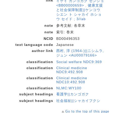
link
イケイ カンゴガク ゼンショ
<BB00000659> . 健康支援
と社会保障制度||ケンコウ
シエン ト シャカイ ホショ
ウ セイド ; 3//ab
note
参考文献: 各章末
note
索引: 巻末
NCID
BD00496353
text language code
Japanese
author link
西村, 淳 (1964-)||ニシムラ,
ジュン <AU00079166>
classification
Social welfare NDC9:369
classification
Clinical medicine
NDC9:492.908
classification
Clinical medicine
NDC10:492.908
classification
NLMC:WY100
subject headings
看護学||カンゴガク
subject headings
社会福祉||シャカイフクシ
Go to the top of this page