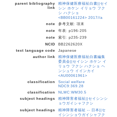
parent bibliography
精神保健医療福祉白書||セイ
link
シン ホケン イリョウ フク
シ ハクショ
<BB00161224> 2017//a
note
参考文献: 項末
note
年表: p196-205
note
索引: p235-239
NCID
BB2262620X
text language code
Japanese
author link
精神保健医療福祉白書編集
委員会||セイシン ホケン イ
リョウ フクシ ハクショ ヘ
ンシュウ イインカイ
<AU00061961>
classification
Social welfare
NDC9:369.28
classification
NLMC:WM30.5
subject headings
精神障害者福祉||セイシンシ
ョウガイシャフクシ
subject headings
精神障害者福祉 -- 日本||セ
イシンショウガイシャフク