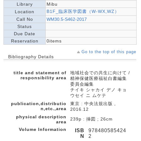
Library
Mibu
B1F_臨床医学図書（W-WX,WZ）
Location
Call No
WM30.5-S462-2017
Status
Due Date
Reservation
0items
Go to the top of this page
Bibliography Details
title and statement of
地域社会での共生に向けて /
responsibility area
精神保健医療福祉白書編集
委員会編集
チイキ シャカイ デノ キョ
ウセイ ニ ムケテ
publication,distributio
東京 : 中央法規出版 ,
n,etc.,area
2016.12
physical description
239p : 挿図 ; 26cm
area
Volume Information
ISB
978480585424
N
2