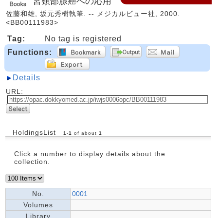
宮頸部腺癌への応用
佐藤和雄, 坂元秀樹執筆. -- メジカルビュー社, 2000.
<BB00111983>
Tag:
No tag is registered
Functions:
Details
URL:
HoldingsList
1
-
1
of about
1
Click a number to display details about the
collection.
No.
0001
Volumes
Library