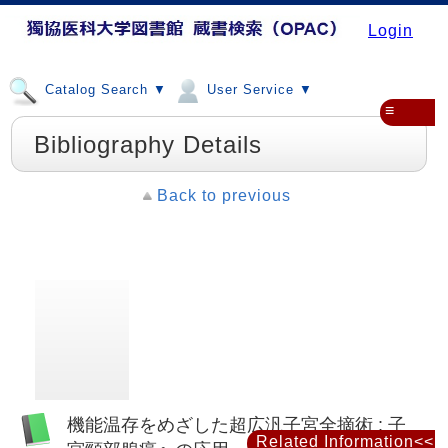
Login
Catalog Search ▼
User Service ▼
≡
Bibliography Details
Back to previous
機能温存をめざした超広汎子宮全摘術 : 子
Related Information<<