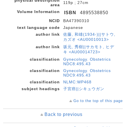
physical description
119p ; 27cm
area
Volume Information
ISBN
4895538850
NCID
BA47390310
text language code
Japanese
author link
佐藤, 和雄(1934-)||サトウ,
カズオ <AU00010013>
author link
坂元, 秀樹||サカモト, ヒデ
キ <AU00014723>
classification
Gynecology. Obstetrics
NDC8:495.43
classification
Gynecology. Obstetrics
NDC9:495.43
classification
NLMC:WP468
subject headings
子宮癌||シキュウガン
Go to the top of this page
Back to previous