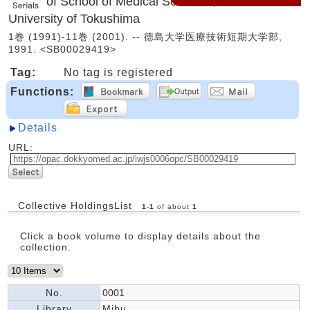
of School of Medical Sciences, the
University of Tokushima
1巻 (1991)-11巻 (2001). -- 徳島大学医療技術短期大学部,
1991. <SB00029419>
Tag:
No tag is registered
Functions:
Details
URL:
Collective HoldingsList
1
-
1
of about
1
Click a book volume to display details about the
collection.
No.
0001
Library
Mibu