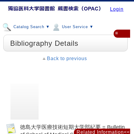
Login
Catalog Search ▼
User Service ▼
≡
Bibliography Details
Back to previous
徳島大学医療技術短期大学部紀要 = Bulletin
Related Information<<