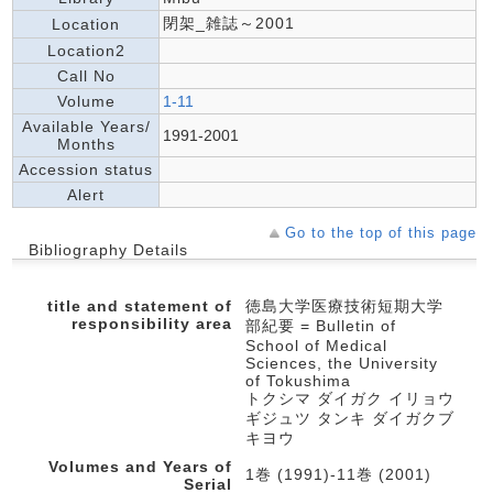
閉架_雑誌～2001
Location
Location2
Call No
Volume
1-11
Available Years/
1991-2001
Months
Accession status
Alert
Go to the top of this page
Bibliography Details
title and statement of
徳島大学医療技術短期大学
responsibility area
部紀要 = Bulletin of
School of Medical
Sciences, the University
of Tokushima
トクシマ ダイガク イリョウ
ギジュツ タンキ ダイガクブ
キヨウ
Volumes and Years of
1巻 (1991)-11巻 (2001)
Serial