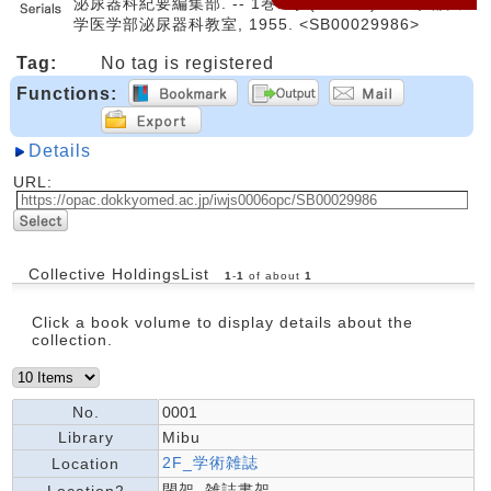
泌尿器科紀要編集部. -- 1巻1号 (1955.3)-. -- 京都大
学医学部泌尿器科教室, 1955. <SB00029986>
Tag:
No tag is registered
Functions:
Details
URL:
Collective HoldingsList
1
-
1
of about
1
Click a book volume to display details about the
collection.
No.
0001
Library
Mibu
2F_学術雑誌
Location
閉架_雑誌書架