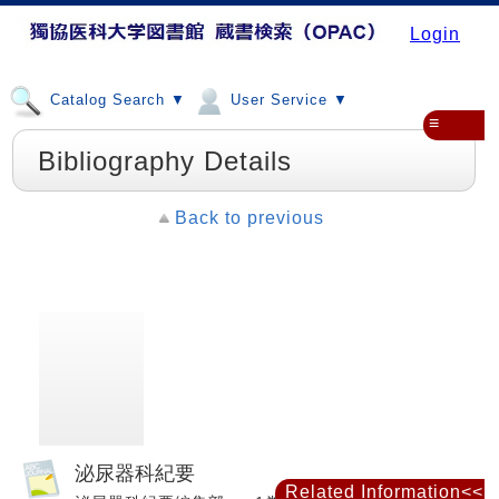
Login
Catalog Search ▼
User Service ▼
≡
Bibliography Details
Back to previous
泌尿器科紀要
Related Information<<