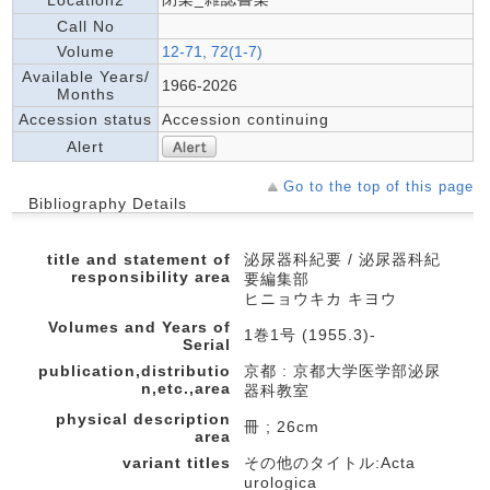
Location2
Call No
Volume
12-71, 72(1-7)
Available Years/
1966-2026
Months
Accession status
Accession continuing
Alert
Go to the top of this page
Bibliography Details
title and statement of
泌尿器科紀要 / 泌尿器科紀
responsibility area
要編集部
ヒニョウキカ キヨウ
Volumes and Years of
1巻1号 (1955.3)-
Serial
publication,distributio
京都 : 京都大学医学部泌尿
n,etc.,area
器科教室
physical description
冊 ; 26cm
area
variant titles
その他のタイトル:Acta
urologica