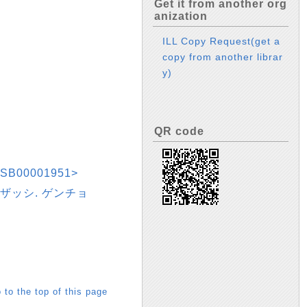
Get it from another org
anization
ILL Copy Request(get a
copy from another librar
y)
QR code
00001951>
 ザッシ. ゲンチョ
 to the top of this page