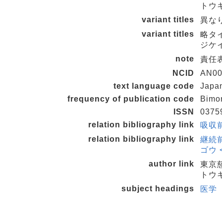
トウ
variant titles
異なりア
variant titles
略タ
ジケ
note
責任
NCID
AN00
text language code
Japa
frequency of publication code
Bimo
ISSN
0375
relation bibliography link
吸収前
relation bibliography link
継続前
ゴウ <
author link
東京
トウキ
subject headings
医学