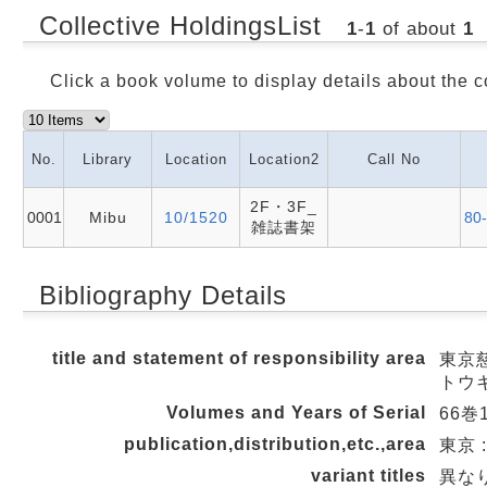
Collective HoldingsList
1
-
1
of about
1
Click a book volume to display details about the c
No.
Library
Location
Location2
Call No
2F・3F_
0001
Mibu
10/1520
80-
雑誌書架
Bibliography Details
title and statement of responsibility area
東京慈
トウ
Volumes and Years of Serial
66巻1
publication,distribution,etc.,area
東京 
variant titles
異な