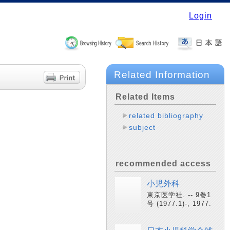
Login
Related Information
Related Items
related bibliography
subject
recommended access
小児外科
東京医学社. -- 9巻1
号 (1977.1)-, 1977.