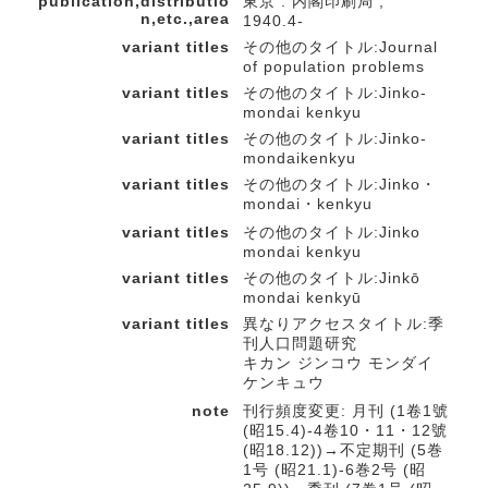
publication,distributio
東京 : 内閣印刷局 ,
n,etc.,area
1940.4-
variant titles
その他のタイトル:Journal
of population problems
variant titles
その他のタイトル:Jinko-
mondai kenkyu
variant titles
その他のタイトル:Jinko-
mondaikenkyu
variant titles
その他のタイトル:Jinko・
mondai・kenkyu
variant titles
その他のタイトル:Jinko
mondai kenkyu
variant titles
その他のタイトル:Jinkō
mondai kenkyū
variant titles
異なりアクセスタイトル:季
刊人口問題研究
キカン ジンコウ モンダイ
ケンキュウ
note
刊行頻度変更: 月刊 (1卷1號
(昭15.4)-4卷10・11・12號
(昭18.12))→不定期刊 (5巻
1号 (昭21.1)-6巻2号 (昭