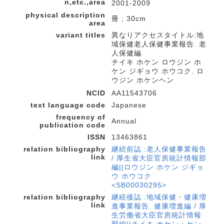
n,etc.,area
2001-2009
physical description
冊 ; 30cm
area
variant titles
異なりアクセスタイトル:地
域保健老人保健事業報告. 老
人保健編
チイキ ホケン ロウジン ホ
ケン ジギョウ ホウコク. ロ
ウジン ホケンヘン
NCID
AA11543706
text language code
Japanese
frequency of
Annual
publication code
ISSN
13463861
relation bibliography
継続前誌 :老人保健事業報告
link
/ 厚生省大臣官房統計情報部
編||ロウジン ホケン ジギョ
ウ ホウコク
<SB00030295>
relation bibliography
継続後誌 :地域保健・健康増
link
進事業報告. 健康増進編 / 厚
生労働省大臣官房統計情報