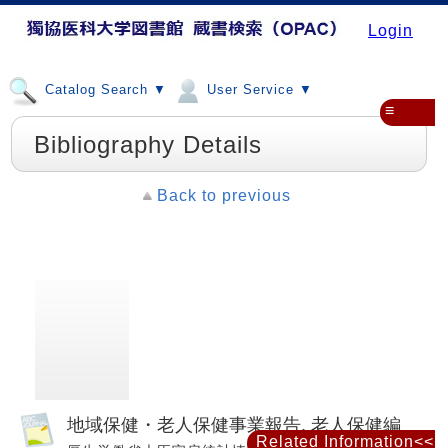
Login
Catalog Search ▼
User Service ▼
≡
Bibliography Details
Back to previous
地域保健・老人保健事業報告. 老人保健編
Related Information<<